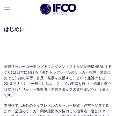
Skip
to
content
はじめに
国際サッカーコーチング＆マネジメントスキル認証機構 (略称:ＩＦ
ＣＯ) は日本における「海外トップレベルのサッカー指導・運営に
おける知識の学習・普及・発展を支援する」という趣旨のもと、
2013 年 3 月に「一般社団法人」としての申請を行い、民間主導で
設立されたサッカー指導者・運営スタッフの資格認定を行う法人
です。
本機構では海外のトップレベルのサッカー指導・運営を促進する
ため、全国のサッカー関係諸団体が協力して指導者・運営スタッ