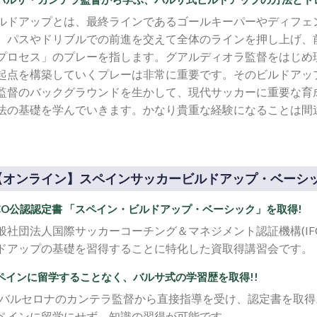
ルドアップとは、最終ラインであるゴールキーパーやディフェ
、パスやドリブルでの前進を交えて全体のラインを押し上げ、
プロセス」のプレーを指します。グアルディオラ監督をはじめ
起点を構築していくプレーは非常に重要です。そのビルドアッ
監督のバックグラウンドを生かして、現代サッカーに重要な育
法の基礎を学んでいきます。かなり貴重な経験になることは間
【オンライン】スペインサッカービルドアップ・ベーシ
FCO公認認定書 「スペイン・ビルドアップ・ベーシック」を取得!
般社団法人国際サッカーコーチング＆マネジメント認証機構(IF
ドアップの基礎を習得することに特化した資取得講習会です。
ペインに留学することなく、バルサ式の学習歴を取得!!
Cバルセロナのカンテラ監督から直接指導を受け、認定書を取
ペインに留学にせず、知識の習得が可能です。