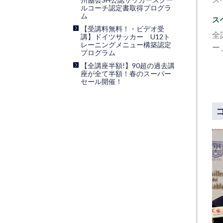
ルコーチ認定書取得プログラ
ム
ス
【受講料無料！・ビデオ受
全
講】ドイツサッカー U12ト
レーニングメニュー構築認定
ー
プログラム
【全講座半額!】90超の過去講
座が全て半額！春のスーパー
セール開催！