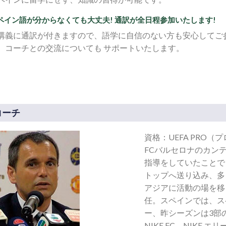
ペイン語が分からなくても大丈夫! 通訳が全日程参加いたします!
講義に通訳が付きますので、語学に自信のない方も安心してご
、コーチとの交流についても サポートいたします。
コーチ
資格：UEFA PRO
FCバルセロナのカン
指導をしていたことで
トップへ送り込み、多
アジアに活動の場を移
任。スペインでは、ス
ー、昨シーズンは3部
NIKE FC、NIKE