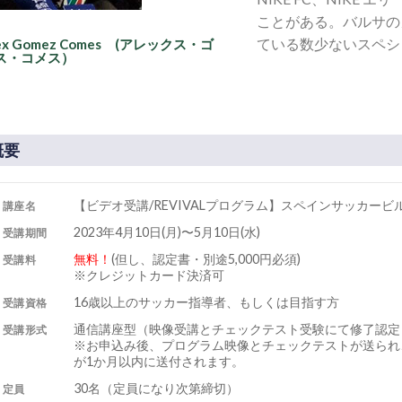
ことがある。バルサの
ている数少ないスペシ
ex Gomez Comes (アレックス・ゴ
ス・コメス）
概要
【ビデオ受講/REVIVALプログラム】スペインサッカー
講座名
2023年4月10日(月)〜5月10日(水)
受講期間
無料！
(但し、認定書・別途5,000円必須)
受講料
※クレジットカード決済可
16歳以上のサッカー指導者、もしくは目指す方
受講資格
通信講座型（映像受講とチェックテスト受験にて修了認定
受講形式
※お申込み後、プログラム映像とチェックテストが送られ
が1か月以内に送付されます。
30名（定員になり次第締切）
定員