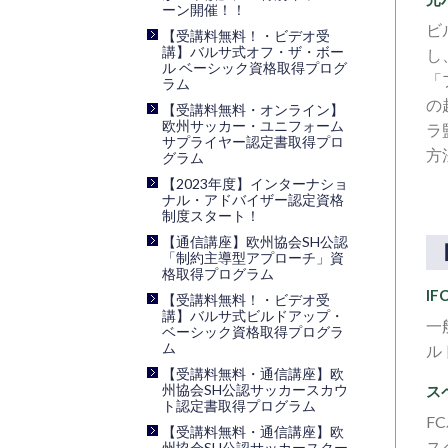
ーン開催！！
ビ
【受講料無料！・ビデオ受
講】バルサ式オフ・ザ・ボー
し
ル ベーシック資格取得プログ
「
ラム
の
【受講料無料・オンライン】
欧州サッカー・ユニフォーム
ラ
サプライヤー認定書取得プロ
方
グラム
【2023年度】インターナショ
ナル・アドバイザー認定資格
制度スタート！
【通信講座】欧州協会SH公認
「制約主導型アプローチ」資
格取得プログラム
I
【受講料無料！・ビデオ受
講】バルサ式ビルドアップ・
一
ベーシック資格取得プログラ
ム
ル
【受講料無料・通信講座】欧
州協会SH公認サッカースカウ
ス
ト認定書取得プログラム
F
【受講料無料・通信講座】欧
ス
州協会SH公認サッカースクー