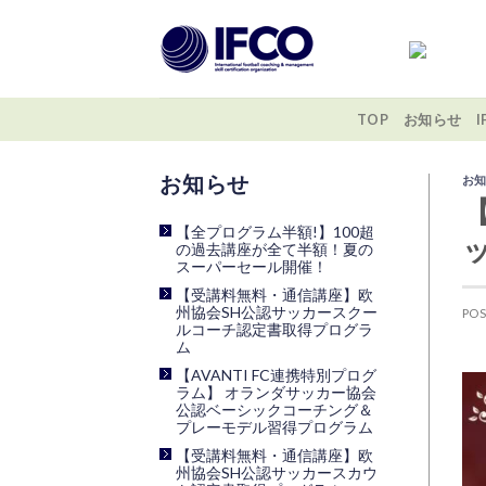
Skip
to
content
TOP
お知らせ
お
最近の投稿
【全プログラム半額!】100超
の過去講座が全て半額！夏の
スーパーセール開催！
【受講料無料・通信講座】欧
州協会SH公認サッカースクー
PO
ルコーチ認定書取得プログラ
ム
【AVANTI FC連携特別プログ
ラム】 オランダサッカー協会
公認ベーシックコーチング＆
プレーモデル習得プログラム
【受講料無料・通信講座】欧
州協会SH公認サッカースカウ