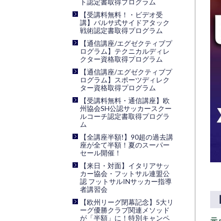
ト認定書取得プログラム
【受講料無料！・ビデオ受
講】バルサ式サイドアタック
戦術認定書取得プログラム
【通信講座/エグゼクティブプ
ログラム】テクニカルディレ
クター資格取得プログラム
【通信講座/エグゼクティブプ
ログラム】スポーツディレク
ター資格取得プログラム
【受講料無料・通信講座】欧
州協会SH公認サッカースクー
ルコーチ認定書取得プログラ
ム
【全講座半額!】90超の過去講
座が全て半額！夏のスーパー
セール開催！
【来日・対面】イタリアサッ
カー協会・フットサル連盟公
認 フットサルINサッカー指導
者講習会
【欧州リーグ閉幕記念】5大リ
ーグ優勝クラブ関連メソッド
が「半額」に！特別キャンペ
元