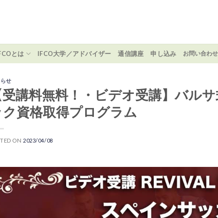
IFCOとは
IFCO大学／アドバイザー
通信講座
申し込み
お問い合わ
知らせ
【受講料無料！・ビデオ受講】バルサ
ック資格取得プログラム
STED ON
2023/04/08