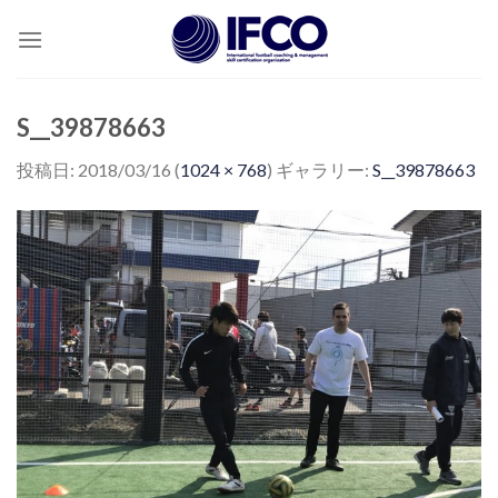
Skip
to
content
S__39878663
投稿日:
2018/03/16
(
1024 × 768
) ギャラリー:
S__39878663