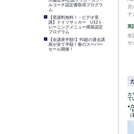
ルコーチ認定書取得プログラ
月
ム
テ
【受講料無料！・ビデオ受
講】ドイツサッカー U12ト
英
レーニングメニュー構築認定
プログラム
全
【全講座半額!】90超の過去講
サ
座が全て半額！春のスーパー
セール開催！
カ
て
●
「M
（