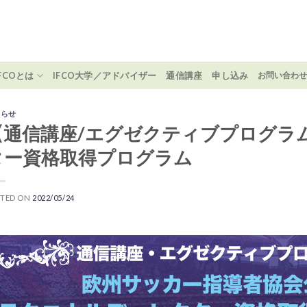
IFCOとは
IFCO大学／アドバイザー
通信講座
申し込み
お問い合わ
知らせ
【通信講座/エグゼクティブプログラ
ター資格取得プログラム
STED ON
2022/05/24