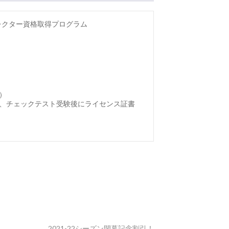
レクター資格取得プログラム
）
、チェックテスト受験後にライセンス証書
2021-22シーズン閉幕記念割引！