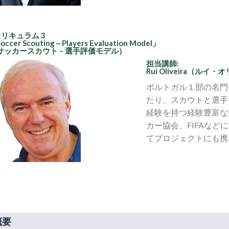
カリキュラム 3
occer Scouting ‒ Players Evaluation Model」
サッカースカウト – 選手評価モデル）
担当講師:
Rui Oliveira（ルイ
ポルトガル１部の名門
たり、スカウトと選手
経験を持つ経験豊富な
カー協会、FIFAな
てプロジェクトにも携
概要