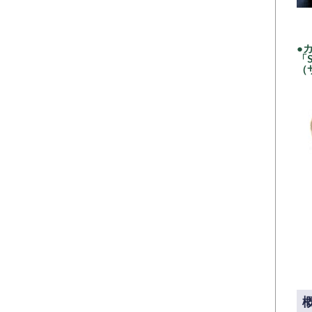
●
「S
（