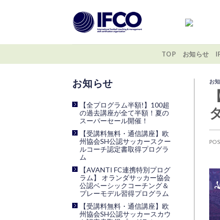
Skip
to
content
TOP
お知らせ
お
最近の投稿
【全プログラム半額!】100超
の過去講座が全て半額！夏の
スーパーセール開催！
【受講料無料・通信講座】欧
州協会SH公認サッカースクー
PO
ルコーチ認定書取得プログラ
ム
【AVANTI FC連携特別プログ
ラム】 オランダサッカー協会
公認ベーシックコーチング＆
プレーモデル習得プログラム
【受講料無料・通信講座】欧
州協会SH公認サッカースカウ