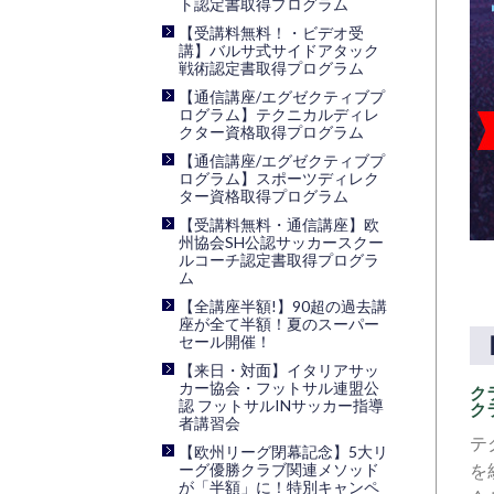
ト認定書取得プログラム
【受講料無料！・ビデオ受
講】バルサ式サイドアタック
戦術認定書取得プログラム
【通信講座/エグゼクティブプ
ログラム】テクニカルディレ
クター資格取得プログラム
【通信講座/エグゼクティブプ
ログラム】スポーツディレク
ター資格取得プログラム
【受講料無料・通信講座】欧
州協会SH公認サッカースクー
ルコーチ認定書取得プログラ
ム
【全講座半額!】90超の過去講
座が全て半額！夏のスーパー
セール開催！
【来日・対面】イタリアサッ
カー協会・フットサル連盟公
ク
認 フットサルINサッカー指導
ク
者講習会
テ
【欧州リーグ閉幕記念】5大リ
ーグ優勝クラブ関連メソッド
を
が「半額」に！特別キャンペ