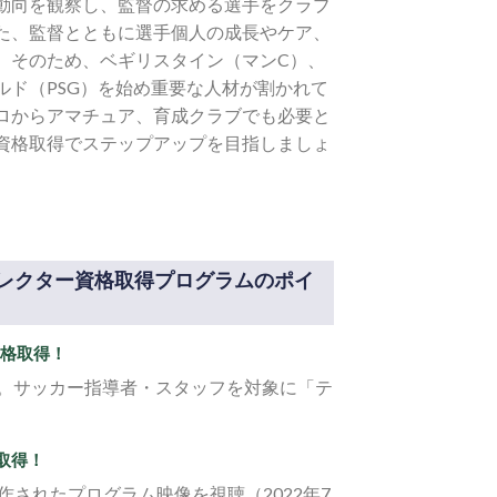
動向を観察し、監督の求める選手をクラブ
た、監督とともに選手個人の成長やケア、
。そのため、ベギリスタイン（マンC）、
ド（PSG）を始め重要な人材が割かれて
ロからアマチュア、育成クラブでも必要と
資格取得でステップアップを目指しましょ
レクター資格取得プログラムのポイ
資格取得！
ion（AEFCA）公認。サッカー指導者・スタッフを対象に「テ
取得！
Sにて製作されたプログラム映像を視聴（2022年7