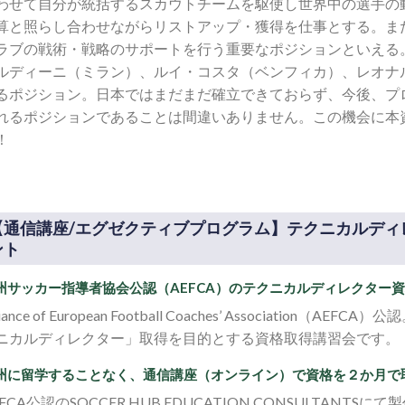
わせて自分が統括するスカウトチームを駆使し世界中の選手の
算と照らし合わせながらリストアップ・獲得を仕事とする。ま
ラブの戦術・戦略のサポートを行う重要なポジションといえる
ルディーニ（ミラン）、ルイ・コスタ（ベンフィカ）、レオナル
るポジション。日本ではまだまだ確立できておらず、今後、プ
れるポジションであることは間違いありません。この機会に本
！
【通信講座/エグゼクティブプログラム】テクニカルディ
ント
州サッカー指導者協会公認（AEFCA）のテクニカルディレクター
liance of European Football Coaches’ Associat
ニカルディレクター」取得を目的とする資格取得講習会です。
州に留学することなく、通信講座（オンライン）で資格を２か月で
EFCA公認のSOCCER HUB EDUCATION CONSULTANT