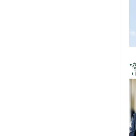
●
「S
（