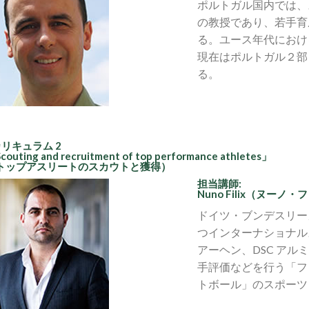
ポルトガル国内では、
の教授であり、若手育
る。ユース年代におけ
現在はポルトガル２部
る。
カリキュラム 2
couting and recruitment of top performance athletes」
トップアスリートのスカウトと獲得）
担当講師:
Nuno Filix（ヌーノ
ドイツ・ブンデスリー
つインターナショナル
アーヘン、DSC ア
手評価などを行う「フ
トボール」のスポーツ