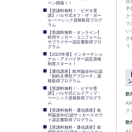
合
ーン開催！！
予
【受講料無料！・ビデオ受
講】バルサ式オフ・ザ・ボー
ク
ル ベーシック資格取得プログ
マ
ラム
い
【受講料無料・オンライン】
欧州サッカー・ユニフォーム
さ
サプライヤー認定書取得プロ
う
グラム
【2023年度】インターナショ
ナル・アドバイザー認定資格
制度スタート！
【通信講座】欧州協会SH公認
「制約主導型アプローチ」資
格取得プログラム
【受講料無料！・ビデオ受
講】バルサ式ビルドアップ・
欧
ベーシック資格取得プログラ
ム
Al
ク
【受講料無料・通信講座】欧
州協会SH公認サッカースカウ
ト認定書取得プログラム
欧
【受講料無料・通信講座】欧
A
州協会SH公認サッカースクー