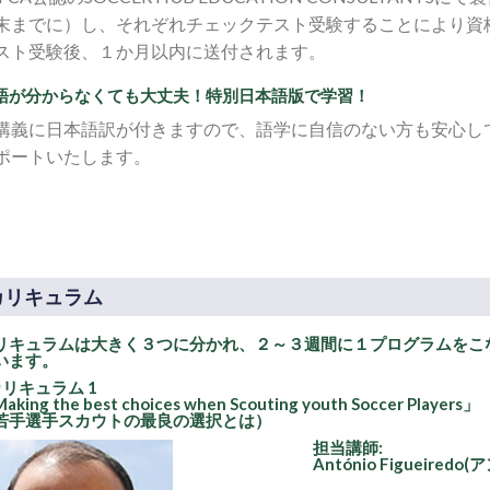
末までに）し、それぞれチェックテスト受験することにより資
スト受験後、１か月以内に送付されます。
語が分からなくても大丈夫！特別日本語版で学習！
講義に日本語訳が付きますので、語学に自信のない方も安心し
ポートいたします。
カリキュラム
リキュラムは大きく３つに分かれ、２～３週間に１プログラムをこ
います。
カリキュラム 1
aking the best choices when Scouting youth Soccer Players」
若手選手スカウトの最良の選択とは）
担当講師:
António Figueir