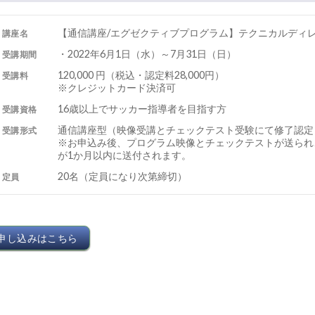
【通信講座/エグゼクティブプログラム】テクニカルディ
講座名
・2022年6月1日（水）～7月31日（日）
受講期間
120,000 円（税込・認定料28,000円）
受講料
※クレジットカード決済可
16歳以上でサッカー指導者を目指す方
受講資格
通信講座型（映像受講とチェックテスト受験にて修了認定
受講形式
※お申込み後、プログラム映像とチェックテストが送られ
が1か月以内に送付されます。
20名（定員になり次第締切）
定員
申し込みはこちら