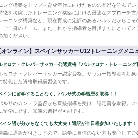
ニング構築をトップ～育成年代に向けたものの基礎を学んでいき
特徴を考慮したトレーニング構築における最適なアプローチ方
レーニング構築など、現在育成に定評のあるバルサだからこそ
。ご自身のチーム、またこれから指導者を目指す方にとってス
参加ください。
【オンライン】スペインサッカー U12トレーニングメ
ルセロナ・クレバーサッカー公認資格「バルセロナ・トレーニング
ルセロナ・クレバーサッカー認定資格。サッカー指導者を対象
に特化した資格取得講習会です。
ペインに留学することなく、バルサ式の学習歴を取得！！
バルサのカンテラ監督から直接指導を受け、認定書を取得。ス
に留学にせず、知識の習得が可能です。
ペイン語が分からなくても大丈夫！通訳が全日程参加いたします！
講義に通訳が付きますので、語学に自信のない方も安心してご