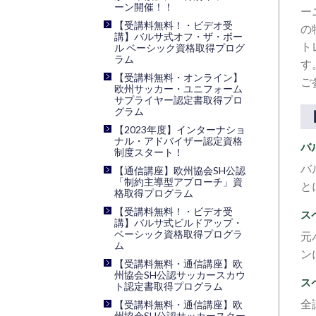
ーン開催！！
ー
【受講料無料！・ビデオ受
の
講】バルサ式オフ・ザ・ボー
ト
ル ベーシック資格取得プログ
ラム
す
【受講料無料・オンライン】
ご
欧州サッカー・ユニフォーム
サプライヤー認定書取得プロ
グラム
【2023年度】インターナショ
ナル・アドバイザー認定資格
バ
制度スタート！
バ
【通信講座】欧州協会SH公認
「制約主導型アプローチ」資
と
格取得プログラム
【受講料無料！・ビデオ受
ス
講】バルサ式ビルドアップ・
ベーシック資格取得プログラ
元
ム
ン
【受講料無料・通信講座】欧
州協会SH公認サッカースカウ
ス
ト認定書取得プログラム
全
【受講料無料・通信講座】欧
州協会SH公認サッカースクー