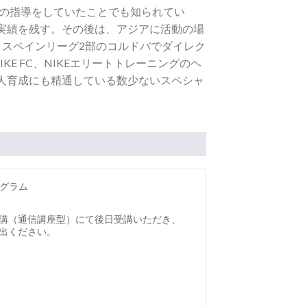
手の指導をしていたことでも知られてい
実績を残す。その後は、アジアに活動の場
、スペインリーグ2部のコルドバでダイレク
E FC、NIKEエリートトレーニングのヘ
人育成にも精通している数少ないスペシャ
ログラム
講（通信講座型）にて後日受講いただき、
出ください。