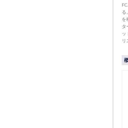
F
る
を
タ
ッ
リ