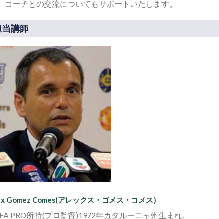
、コーチとの交流についてもサポートいたします。
担当講師
lex Gomez Comes(アレックス・ゴメス・コメス）
EFA PRO所持(プロ監督)1972年カタルーニャ州生まれ。