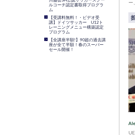
ー
ルコーチ認定書取得プログラ
ム
【受講料無料！・ビデオ受
講】ドイツサッカー U12ト
レーニングメニュー構築認定
プログラム
【全講座半額!】90超の過去講
座が全て半額！春のスーパー
セール開催！
A
U