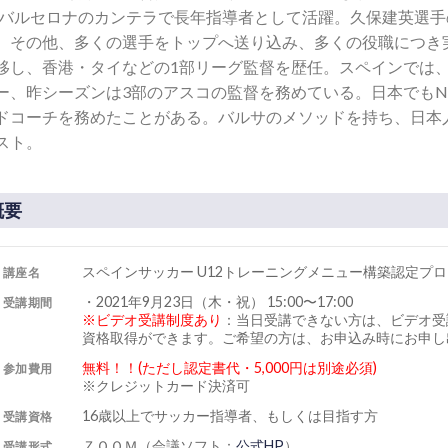
Cバルセロナのカンテラで長年指導者として活躍。久保建英選
。その他、多くの選手をトップへ送り込み、多くの役職につき
移し、香港・タイなどの1部リーグ監督を歴任。スペインでは
ー、昨シーズンは3部のアスコの監督を務めている。日本でもNIK
ドコーチを務めたことがある。バルサのメソッドを持ち、日本
スト。
概要
スペインサッカー U12トレーニングメニュー構築認定プ
講座名
・2021年9月23日（木・祝） 15:00〜17:00
受講期間
※ビデオ受講制度あり
：当日受講できない方は、ビデオ受
資格取得ができます。ご希望の方は、お申込み時にお申し
無料！！(ただし認定書代・5,000円は別途必須)
参加費用
※クレジットカード決済可
16歳以上でサッカー指導者、もしくは目指す方
受講資格
ＺＯＯＭ（会議ソフト：
公式HP
）
受講形式