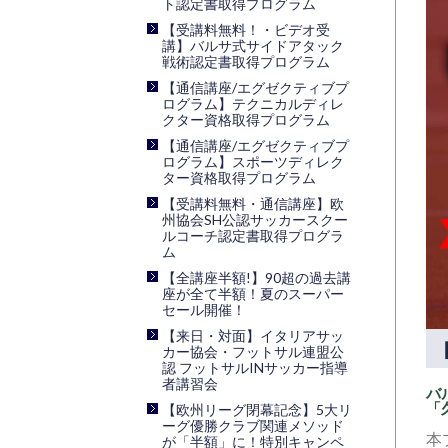
ト認定書取得プログラム
【受講料無料！・ビデオ受
講】バルサ式サイドアタック
戦術認定書取得プログラム
【通信講座/エグゼクティブプ
ログラム】テクニカルディレ
クター資格取得プログラム
【通信講座/エグゼクティブプ
ログラム】スポーツディレク
ター資格取得プログラム
【受講料無料・通信講座】欧
州協会SH公認サッカースクー
ルコーチ認定書取得プログラ
ム
【全講座半額!】90超の過去講
座が全て半額！夏のスーパー
セール開催！
【来日・対面】イタリアサッ
カー協会・フットサル連盟公
認 フットサルINサッカー指導
者講習会
バ
「
【欧州リーグ閉幕記念】5大リ
ーグ優勝クラブ関連メソッド
本
が「半額」に！特別キャンペ