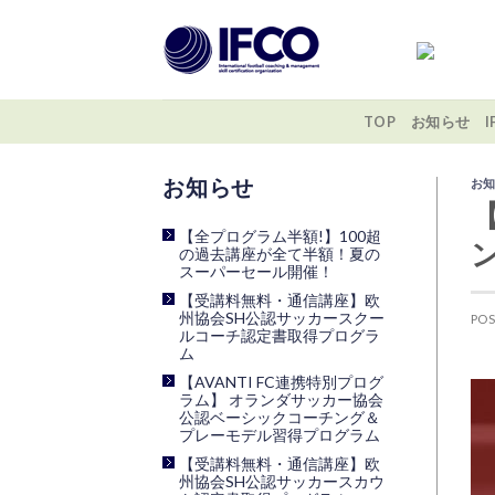
Skip
to
content
TOP
お知らせ
お
最近の投稿
【全プログラム半額!】100超
の過去講座が全て半額！夏の
スーパーセール開催！
【受講料無料・通信講座】欧
州協会SH公認サッカースクー
PO
ルコーチ認定書取得プログラ
ム
【AVANTI FC連携特別プログ
ラム】 オランダサッカー協会
公認ベーシックコーチング＆
プレーモデル習得プログラム
【受講料無料・通信講座】欧
州協会SH公認サッカースカウ