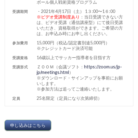
ボール個人戦術資格プログラム
・2021年4月17日（土） 1３:00〜1６:00
受講期間
※ビデオ受講制度あり
：当日受講できない方
は、ビデオ受講（通信講座型）にて後日受講
いただき、資格取得ができます。ご希望の方
は、お申込み時にお申し出ください。
15,000円（税込/認定書別途5,000円）
参加費用
※クレジットカード決済可能
16歳以上でサッカー指導者を目指す方
受講資格
ＺＯＯＭ（会議ソフト：
https://zoom.us/jp-
受講形式
jp/meetings.html
）
※ダウンロード・サインアップを事前にお願
いします。
※参加方法は追ってご連絡いたします。
25名限定（定員になり次第締切）
定員
申し込みはこちら