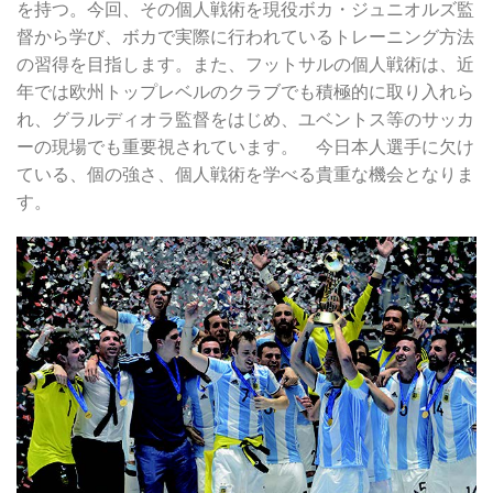
を持つ。今回、その個人戦術を現役ボカ・ジュニオルズ監
督から学び、ボカで実際に行われているトレーニング方法
の習得を目指します。また、フットサルの個人戦術は、近
年では欧州トップレベルのクラブでも積極的に取り入れら
れ、グラルディオラ監督をはじめ、ユベントス等のサッカ
ーの現場でも重要視されています。 今日本人選手に欠け
ている、個の強さ、個人戦術を学べる貴重な機会となりま
す。