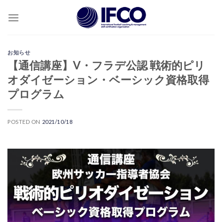
Skip
to
content
お知らせ
【通信講座】V・フラデ公認 戦術的ピリ
オダイゼーション・ベーシック資格取得
プログラム
POSTED ON
2021/10/18