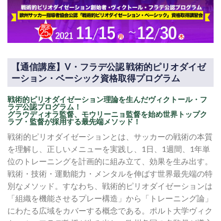
【通信講座】V・フラデ公認 戦術的ピリオダイゼ
ーション・ベーシック資格取得プログラム
戦術的ピリオダイゼーション理論を生んだヴィクトール・フ
ラデ公認プログラム！
グラウディオラ監督、モウリーニョ監督を始め世界トップク
ラブ・監督が採用する最先端メソッド！
戦術的ピリオダイゼーションとは、サッカーの戦術の本質
を理解し、正しいメニューを実践し、1日、1週間、1年単
位のトレーニングを計画的に組み立て、効果を生み出す。
戦術・技術・運動能力・メンタルを伸ばす世界最先端の特
別なメソッド。すなわち、戦術的ピリオダイゼーションは
「組織を機能させるプレー構造」から「トレーニング論」
にわたる広域をカバーする概念である。ポルト大学ヴィク