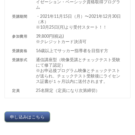
イゼーション・ベーシック資格取得プログラ
ム
・2021年11月15日（月）〜2021年12月30日
受講期間
（木）
※10月25日(月)より受付スタート！！
39,800円(税込)
参加費用
※クレジットカード決済可
16歳以上でサッカー指導者を目指す方
受講資格
通信講座型（映像受講とチェックテスト受験
受講形式
にて修了認定）
※お申込後プログラム映像とチェックテスト
が送られ、チェックテスト受験後にライセン
ス証書が１ヶ月以内に送付されます。
25名限定（定員になり次第締切）
定員
申し込みはこちら