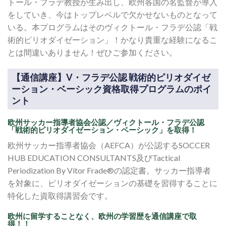
トール・フラデ教授が生み出し、欧州各国の名監督が導入
をしていき、今はトップレベルで欠かせないものとなって
いる。本プログラムはそのヴィクトール・フラデ公認「戦
術的ピリオダイゼーション」！かなり貴重な経験になるこ
とは間違いありません！ぜひご参加ください。
【通信講座】V・フラデ公認 戦術的ピリオダイゼ
ーション・ベーシック資格取得プログラムのポイ
ント
欧州サッカー指導者協会公認／ヴィクトール・フラデ公認
「戦術的ピリオダイゼーション・ベーシック」を取得！
欧州サッカー指導者協会（AEFCA）が公認するSOCCER
HUB EDUCATION CONSULTANTS及びTactical
Periodization By Vítor Frade®の認定書。サッカー指導者
を対象に、ピリオダイゼーションの基礎を習得することに
特化した資取得講習会です。
欧州に留学することなく、欧州の学習歴を通信講座で取
得！！