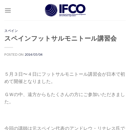
Skip
to
content
スペイン
スペインフットサルモニトール講習会
POSTED ON
2014/05/04
５月３日〜４日にフットサルモニトール講習会が日本で初
めて開催となりました。
ＧＷの中、遠方からもたくさんの方にご参加いただきまし
た。
今回の講師は元スペイン代表のアンドレウ・リナレス氏で