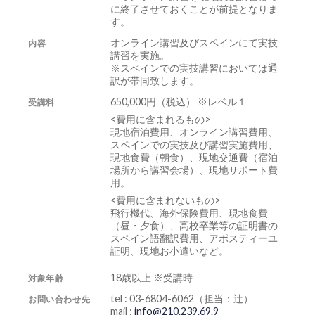
に終了させておくことが前提となりま
す。
オンライン講習及びスペインにて実技
内容
講習を実施。
※スペインでの実技講習においては通
訳が帯同致します。
650,000円（税込） ※レベル１
受講料
<費用に含まれるもの>
現地宿泊費用、オンライン講習費用、
スペインでの実技及び講習実施費用、
現地食費（朝食）、現地交通費（宿泊
場所から講習会場）、現地サポート費
用。
<費用に含まれないもの>
飛行機代、海外保険費用、現地食費
（昼・夕食）、高校卒業等の証明書の
スペイン語翻訳費用、アポスティーユ
証明、現地お小遣いなど。
18歳以上 ※受講時
対象年齢
tel : 03-6804-6062（担当：辻）
お問い合わせ先
mail :
info@210.239.69.9