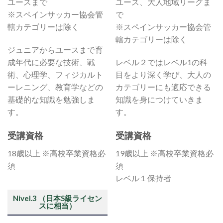
ユースまで
ユース、大人地域リーグま
※スペインサッカー協会管
で
轄カテゴリーは除く
※スペインサッカー協会管
轄カテゴリーは除く
ジュニアからユースまで育
成年代に必要な技術、戦
レベル２ではレベル1の科
術、心理学、フィジカルト
目をより深く学び、大人の
ーレニング、教育学などの
カテゴリーにも適応できる
基礎的な知識を勉強しま
知識を身につけていきま
す。
す。
受講資格
受講資格
18歳以上 ※高校卒業資格必
19歳以上 ※高校卒業資格必
須
須
レベル１保持者
Nivel.3 （日本S級ライセン
スに相当）