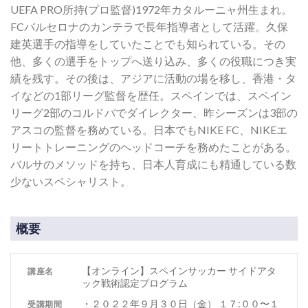
UEFA PRO所持(プロ監督)1972年カタルーニャ州生まれ。
FCバルセロナのカンテラで長年指導者として活躍。久保
建英選手の指導をしていたことでも知られている。その
他、多くの選手をトップへ送り込み、多くの役職につき実
績を残す。その後は、アジアに活動の場を移し、香港・タ
イなどの1部リーグ監督を歴任。スペインでは、スペイン
リーグ2部のコルドバでダイレクター、昨シーズンは3部の
アスコの監督を務めている。日本でもNIKE FC、NIKEエ
リートトレーニングのヘッドコーチを務めたことがある。
バルサのメソッドを持ち、日本人育成にも精通している数
少ないスペシャリスト。
概要
【オンライン】スペインサッカー サイドアタ
講座名
ック戦術認定プログラム
・２０２２年９月３０日（金） １７:００〜１
受講期間