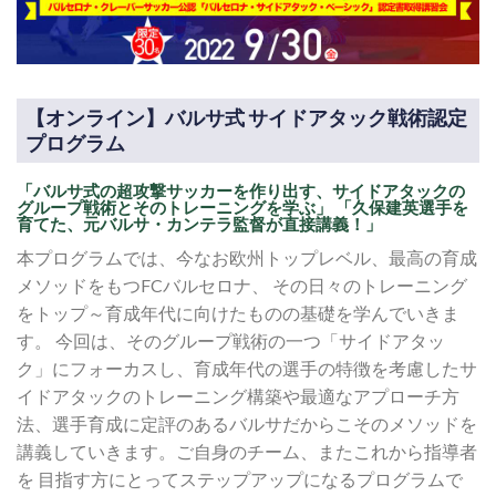
【オンライン】バルサ式 サイドアタック戦術認定
プログラム
「バルサ式の超攻撃サッカーを作り出す、サイドアタックの
グループ戦術とそのトレーニングを学ぶ」 「久保建英選手を
育てた、元バルサ・カンテラ監督が直接講義！」
本プログラムでは、今なお欧州トップレベル、最高の育成
メソッドをもつFCバルセロナ、 その日々のトレーニング
をトップ～育成年代に向けたものの基礎を学んでいきま
す。 今回は、そのグループ戦術の一つ「サイドアタッ
ク」にフォーカスし、育成年代の選手の特徴を考慮したサ
イドアタックのトレーニング構築や最適なアプローチ方
法、選手育成に定評のあるバルサだからこそのメソッドを
講義していきます。ご自身のチーム、またこれから指導者
を 目指す方にとってステップアップになるプログラムで