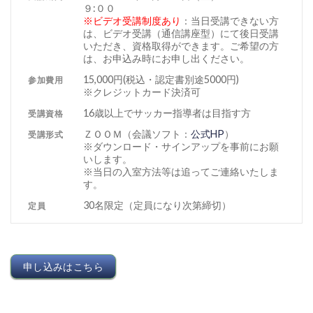
９:００
※ビデオ受講制度あり
：当日受講できない方
は、ビデオ受講（通信講座型）にて後日受講
いただき、資格取得ができます。ご希望の方
は、お申込み時にお申し出ください。
15,000円(税込・認定書別途5000円)
参加費用
※クレジットカード決済可
16歳以上でサッカー指導者は目指す方
受講資格
ＺＯＯＭ（会議ソフト：
公式HP
）
受講形式
※ダウンロード・サインアップを事前にお願
いします。
※当日の入室方法等は追ってご連絡いたしま
す。
30名限定（定員になり次第締切）
定員
申し込みはこちら