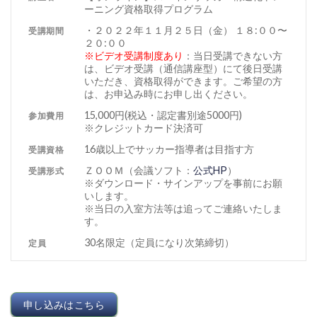
ーニング資格取得プログラム
・２０２２年１１月２５日（金） １８:００〜
受講期間
２０:００
※ビデオ受講制度あり
：当日受講できない方
は、ビデオ受講（通信講座型）にて後日受講
いただき、資格取得ができます。ご希望の方
は、お申込み時にお申し出ください。
15,000円(税込・認定書別途5000円)
参加費用
※クレジットカード決済可
16歳以上でサッカー指導者は目指す方
受講資格
ＺＯＯＭ（会議ソフト：
公式HP
）
受講形式
※ダウンロード・サインアップを事前にお願
いします。
※当日の入室方法等は追ってご連絡いたしま
す。
30名限定（定員になり次第締切）
定員
申し込みはこちら