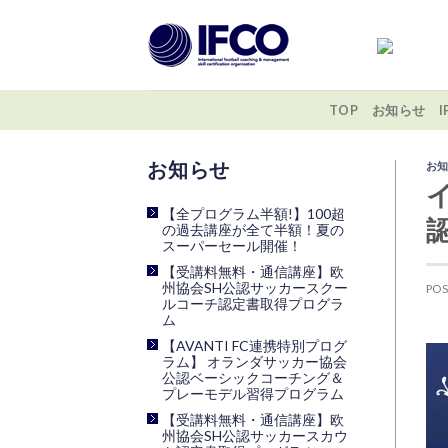
Skip
to
content
TOP
お知らせ
お
最近の投稿
【全プログラム半額!】100超
認
の過去講座が全て半額！夏の
スーパーセール開催！
【受講料無料・通信講座】欧
州協会SH公認サッカースクー
PO
ルコーチ認定書取得プログラ
ム
【AVANTI FC連携特別プログ
ラム】 オランダサッカー協会
公認ベーシックコーチング＆
プレーモデル習得プログラム
【受講料無料・通信講座】欧
州協会SH公認サッカースカウ