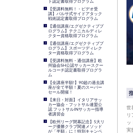
ト認定書取得プログラム
【受講料無料！・ビデオ受
講】バルサ式サイドアタック
戦術認定書取得プログラム
【通信講座/エグゼクティブプ
ログラム】テクニカルディレ
クター資格取得プログラム
【通信講座/エグゼクティブプ
ログラム】スポーツディレク
ター資格取得プログラム
【受講料無料・通信講座】欧
州協会SH公認サッカースクー
ルコーチ認定書取得プログラ
ム
【全講座半額!】90超の過去講
座が全て半額！夏のスーパー
セール開催！
指
【来日・対面】イタリアサッ
カー協会・フットサル連盟公
世
認 フットサルINサッカー指導
者講習会
リ
【欧州リーグ閉幕記念】5大リ
ッ
ーグ優勝クラブ関連メソッド
実
が「半額」に！特別キャンペ