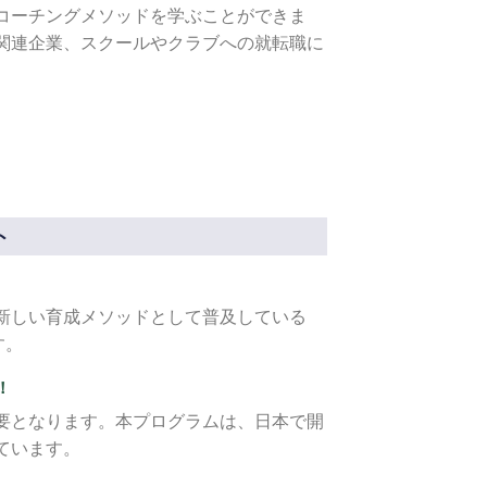
コーチングメソッドを学ぶことができま
関連企業、スクールやクラブへの就転職に
ト
！
新しい育成メソッドとして普及している
す。
！
要となります。本プログラムは、日本で開
ています。