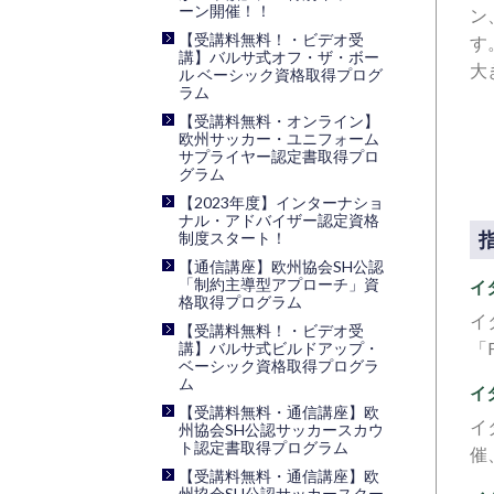
ーン開催！！
ン
【受講料無料！・ビデオ受
す
講】バルサ式オフ・ザ・ボー
大
ル ベーシック資格取得プログ
ラム
【受講料無料・オンライン】
欧州サッカー・ユニフォーム
サプライヤー認定書取得プロ
グラム
【2023年度】インターナショ
ナル・アドバイザー認定資格
指
制度スタート！
【通信講座】欧州協会SH公認
「制約主導型アプローチ」資
イ
格取得プログラム
イ
【受講料無料！・ビデオ受
「
講】バルサ式ビルドアップ・
ベーシック資格取得プログラ
ム
イ
【受講料無料・通信講座】欧
イ
州協会SH公認サッカースカウ
ト認定書取得プログラム
催
【受講料無料・通信講座】欧
州協会SH公認サッカースクー