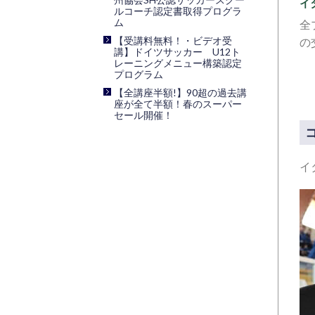
イ
ルコーチ認定書取得プログラ
ム
全
【受講料無料！・ビデオ受
の
講】ドイツサッカー U12ト
レーニングメニュー構築認定
プログラム
【全講座半額!】90超の過去講
座が全て半額！春のスーパー
セール開催！
イ