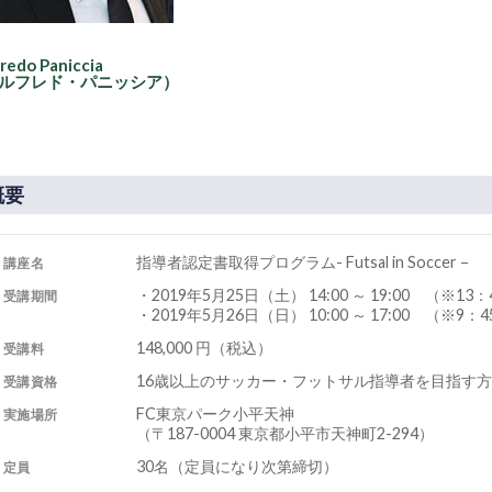
redo Paniccia
アルフレド・パニッシア）
概要
指導者認定書取得プログラム- Futsal in Soccer –
講座名
・2019年5月25日（土） 14:00 ～ 19:00 （※13
受講期間
・2019年5月26日（日） 10:00 ～ 17:00 （※9：
148,000 円（税込）
受講料
16歳以上のサッカー・フットサル指導者を目指す方
受講資格
FC東京パーク小平天神
実施場所
（〒187-0004 東京都小平市天神町2-294）
30名（定員になり次第締切）
定員