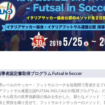
導者認定書取得プログラム Futsal in Soccer
界レベルのサッカー・フットサルコーチを短期間で育成するプ
アフットサル連盟公認FUTSAL NEL CALCIO取得プログラ
トサル双方の世界強豪国の強みを生かした、新たなメソッド「
技と実技を織り交ぜて、フットサルインサッカーのメソッド、