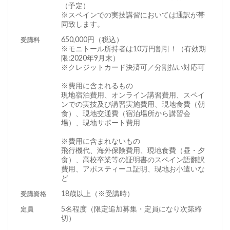
（予定）
※スペインでの実技講習においては通訳が帯
同致します。
650,000円（税込）
受講料
※モニトール所持者は10万円割引！（有効期
限:2020年9月末）
※クレジットカード決済可／分割払い対応可
※費用に含まれるもの
現地宿泊費用、オンライン講習費用、スペイ
ンでの実技及び講習実施費用、現地食費（朝
食）、現地交通費（宿泊場所から講習会
場）、現地サポート費用
※費用に含まれないもの
飛行機代、海外保険費用、現地食費（昼・夕
食）、高校卒業等の証明書のスペイン語翻訳
費用、アポスティーユ証明、現地お小遣いな
ど
18歳以上（※受講時）
受講資格
5名程度（限定追加募集・定員になり次第締
定員
切）